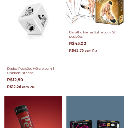
Baralho kama Sutra com 52
posições
R$45,00
R$42,75
com
Pix
Dados Posições Hétero com 1
Unidade Branco
R$12,90
R$12,26
com
Pix