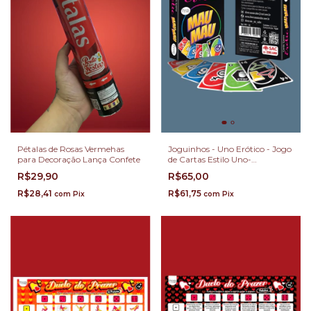
Pétalas de Rosas Vermehas
Joguinhos - Uno Erótico - Jogo
para Decoração Lança Confete
de Cartas Estilo Uno-
Ref.:LD038
R$29,90
R$65,00
R$28,41
R$61,75
com
Pix
com
Pix