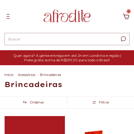
0
Quer agora? A gente entrega em até 2h em Londrina e região |
Frete grátis acima de R$299,90 para todo o Brasil!
Início
.
Acessórios
.
Brincadeiras
Brincadeiras
Ordenar
Filtrar