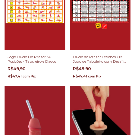
Jogo Duelo Do Prazer 36
Duelo do Prazer Fetiches +18
Posições - Tabuleiro e Dados
Jogo de Tabuleiro com Desafios
Eróticos
R$49,90
R$49,90
R$47,41
R$47,41
com
Pix
com
Pix