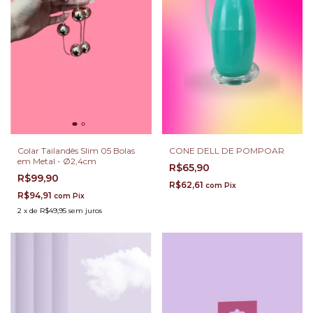
Colar Tailandês Slim 05 Bolas
CONE DELL DE POMPOAR
em Metal - Ø2,4cm
R$65,90
R$99,90
R$62,61
com
Pix
R$94,91
com
Pix
2
x
de
R$49,95
sem juros