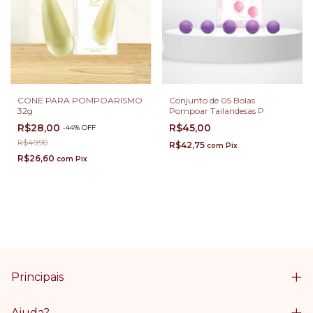
CONE PARA POMPOARISMO
Conjunto de 05 Bolas
32g
Pompoar Tailandesas P
R$28,00
R$45,00
-
44
%
OFF
R$49,90
R$42,75
com
Pix
R$26,60
com
Pix
Principais
Ajuda?