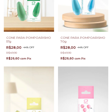
CONE PARA POMPOARISMO
CONE PARA POMPOARISMO
57g
70g
R$28,00
R$28,00
-
44
%
OFF
-
44
%
OFF
R$49,90
R$49,90
R$26,60
R$26,60
com
Pix
com
Pix