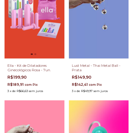
Ella - Kit de Dilatadores
Lust Metal - Thai Metal Ball -
Ginecológicos Rosa - 7un.
Prata
R$199,90
R$149,90
R$189,91
R$142,41
com
Pix
com
Pix
3
x
de
R$66,63
sem juros
3
x
de
R$49,97
sem juros