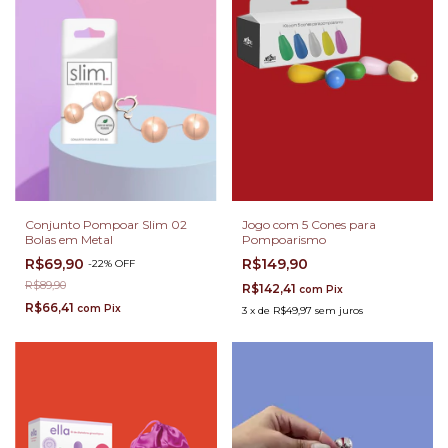
Conjunto Pompoar Slim 02
Jogo com 5 Cones para
Bolas em Metal
Pompoarismo
R$69,90
R$149,90
-
22
%
OFF
R$89,90
R$142,41
com
Pix
R$66,41
com
Pix
3
x
de
R$49,97
sem juros