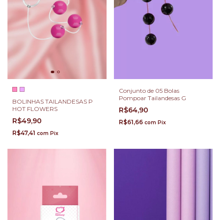
Conjunto de 05 Bolas
Pompoar Tailandesas G
BOLINHAS TAILANDESAS P
HOT FLOWERS
R$64,90
R$49,90
R$61,66
com
Pix
R$47,41
com
Pix