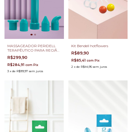
MASSAGEADOR PERIDELL
Kit Bendell hotflowers
TERAPÊUTICO PARA REGIÃO
R$89,90
PERINEAL HOT FLOWERS
R$299,90
R$85,41
com
Pix
R$284,91
com
Pix
2
x
de
R$44,95
sem juros
3
x
de
R$99,97
sem juros