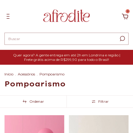
0
Quer agora? A gente entrega em até 2h em Londrina e região |
Frete grátis acima de R$299,90 para todo o Brasil!
Início
.
Acessórios
.
Pompoarismo
Pompoarismo
Ordenar
Filtrar