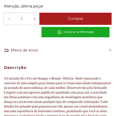
Atenção, última peça!
Comprar no Whatsapp
Meios de envio
Descrição
A Calcinha Só o Fio em Strappy e Renda - Delícia - Rubi transcende o
conceito de uma simples peça íntima para se tornar uma aliada indispensável
na jornada de autoconfiança de cada mulher. Desenvolvida pela Sensualle
Lingerie com um rigoroso padrão de qualidade, esta peça une a suavidade
das fibras premium com uma engenharia de modelagem anatômica que
abraça as curvas sem causar qualquer tipo de compressão indesejada. Cada
detalhe foi pensado para proporcionar não apenas um visual deslumbrante,
mas uma experiência de bem-estar contínuo, permitindo que você se sinta
elegante e confortável desde a primeira hora da manhã até o final da noite.