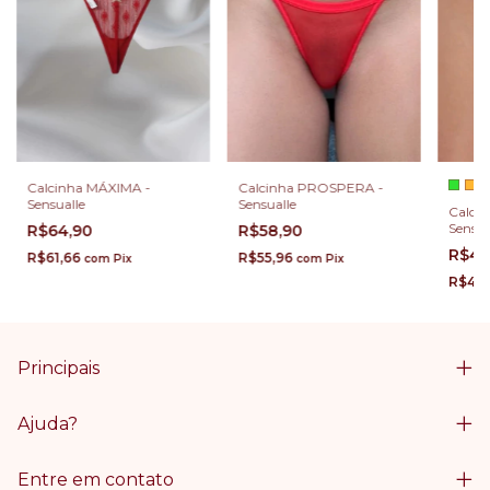
Calcinha MÁXIMA -
Calcinha PROSPERA -
Sensualle
Sensualle
Calci
Sensua
R$64,90
R$58,90
R$49
R$61,66
R$55,96
com
Pix
com
Pix
R$47,
Principais
Ajuda?
Entre em contato